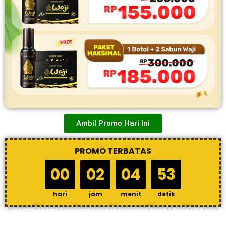
Ambil Promo Hari Ini
PROMO TERBATAS
00
02
04
52
hari
jam
menit
detik