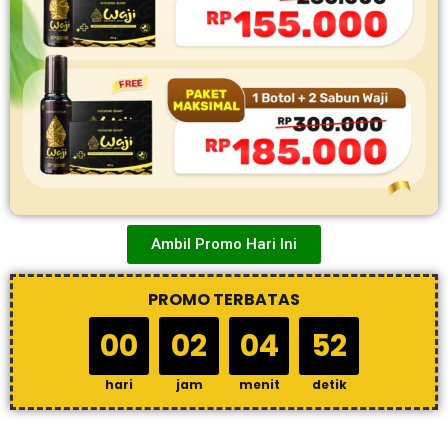
Ambil Promo Hari Ini
PROMO TERBATAS
00
02
04
51
hari
jam
menit
detik