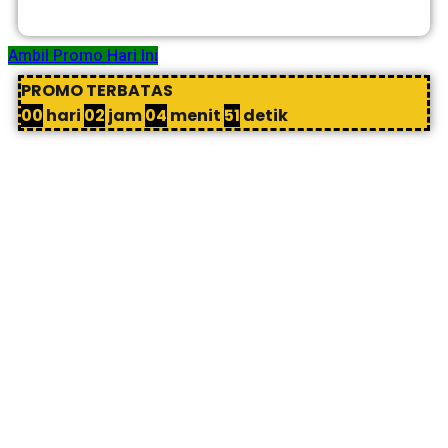
Ambil Promo Hari Ini
PROMO TERBATAS
00
hari
02
jam
04
menit
50
detik