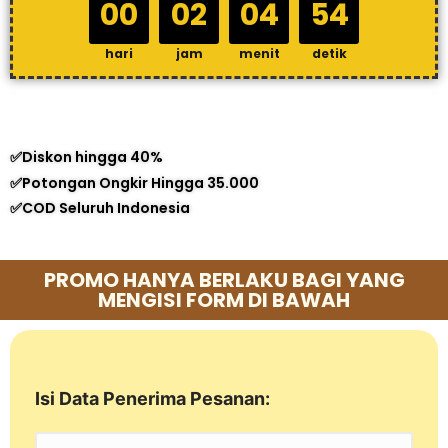
00
02
04
54
hari
jam
menit
detik
✅Diskon hingga 40%
✅Potongan Ongkir Hingga 35.000
✅COD Seluruh Indonesia
PROMO HANYA BERLAKU BAGI YANG
MENGISI FORM DI BAWAH
Isi Data Penerima Pesanan: