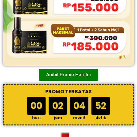
Ambil Promo Hari Ini
PROMO TERBATAS
00
02
04
51
hari
jam
menit
detik