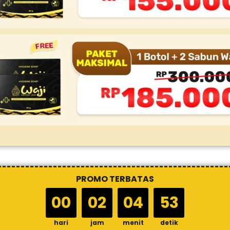
PROMO TERBATAS
00
02
04
51
hari
jam
menit
detik