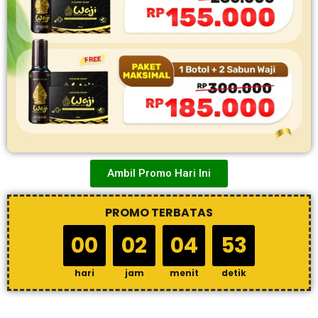
Ambil Promo Hari Ini
PROMO TERBATAS
00
02
04
52
hari
jam
menit
detik