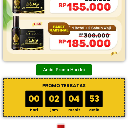
Ambil Promo Hari Ini
PROMO TERBATAS
00
02
04
51
hari
jam
menit
detik