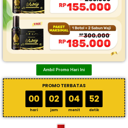
Ambil Promo Hari Ini
PROMO TERBATAS
00
02
04
51
hari
jam
menit
detik