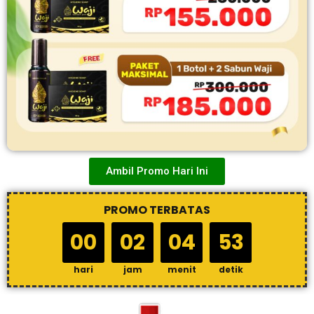
Ambil Promo Hari Ini
PROMO TERBATAS
00
02
04
52
hari
jam
menit
detik