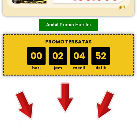
Ambil Promo Hari Ini
PROMO TERBATAS
00
02
04
51
hari
jam
menit
detik