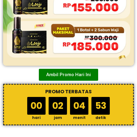
Ambil Promo Hari Ini
PROMO TERBATAS
00
02
04
51
hari
jam
menit
detik