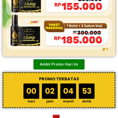
Ambil Promo Hari Ini
PROMO TERBATAS
00
02
04
52
hari
jam
menit
detik