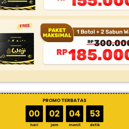
PROMO TERBATAS
00
02
04
52
hari
jam
menit
detik